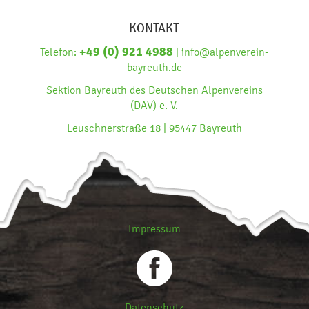
KONTAKT
+49 (0) 921 4988
Telefon:
| info@alpenverein-
bayreuth.de
Sektion Bayreuth des Deutschen Alpenvereins
(DAV) e. V.
Leuschnerstraße 18 | 95447 Bayreuth
Impressum
Datenschutz