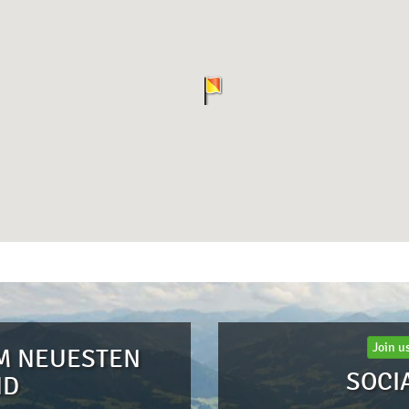
Join u
M NEUESTEN
SOCI
ND