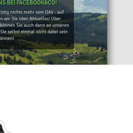
NS BEI FACEBOOK&CO!
istig nichts mehr vom DAV - auf
 wir Sie über Aktuelles! Über
e können Sie auch dann an unseren
Sie selbst einmal nicht dabei sein
können!