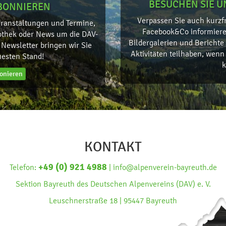
BESUCHEN SIE U
BONNIEREN
Verpassen Sie auch kurzfr
eranstaltungen und Termine,
Facebook&Co informieren
othek oder News um die DAV-
Bildergalerien und Bericht
Newsletter bringen wir Sie
Aktivitäten teilhaben, wenn 
esten Stand!
onieren
KONTAKT
+49 (0) 921 4988
Telefon:
| info@alpenverein-bayreuth.de
Sektion Bayreuth des Deutschen Alpenvereins (DAV) e. V.
Leuschnerstraße 18 | 95447 Bayreuth