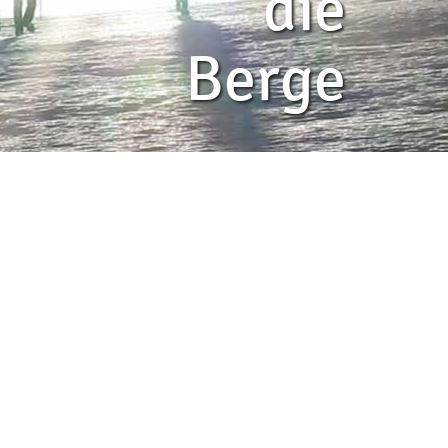
die
Berge