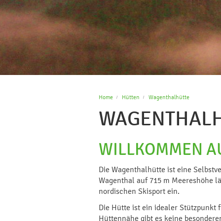
Home
Hütten
Wagenthalhütte
WAGENTHAL
WILLKOMMEN A
Die Wagenthalhütte ist eine Selbstv
Wagenthal auf 715 m Meereshöhe läd
nordischen Skisport ein.
Die Hütte ist ein idealer Stützpunk
Hüttennähe gibt es keine besonderen