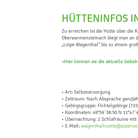
HÜTTENINFOS I
Zu erreichen ist die Hütte über di
Oberwarmensteinach biegt man an de
„Loipe Wagenthal" bis zu einem groß
>Hier können sie die aktuelle Gebü
• Art: Selbstversorgung
• Zeitraum: Nach Absprache ganzjäh
• Gebirgsgruppe: Fichtelgebirge (715
• Koordinaten: 49°59´38.50 N 11°47´
• Übernachtung: 2 Schlafräume mit 
• E-Mail:
wagenthalhuette@alpenver